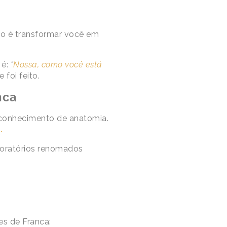
ão é transformar você em
 é:
“
Nossa, como você está
foi feito.
nca
 conhecimento de anatomia.
.
boratórios renomados
es de Franca: