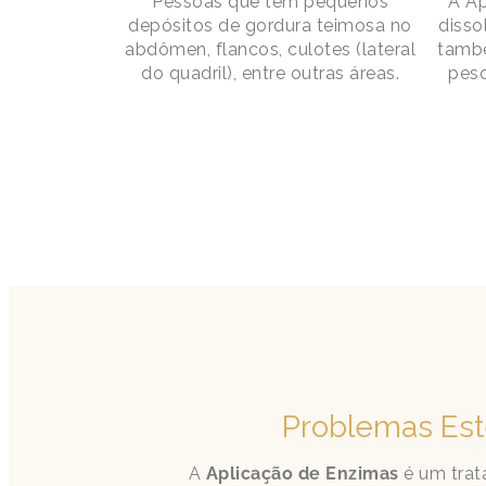
Pessoas que têm pequenos
A A
depósitos de gordura teimosa no
disso
abdômen, flancos, culotes (lateral
també
do quadril), entre outras áreas.
pesc
Problemas Est
A
Aplicação de Enzimas
é um trata