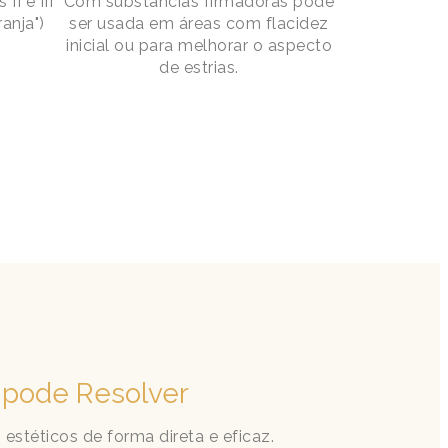
II e III
Com substâncias firmadoras pode
anja")
ser usada em áreas com flacidez
.
inicial ou para melhorar o aspecto
de estrias.
 pode Resolver
estéticos de forma direta e eficaz.