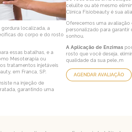
celulite ou até mesmo elimi
Clínica Fisiobeauty é sua ali
Oferecemos uma avaliação 
 gordura localizada, a
personalizado para garantir
ecíficas do corpo e do rosto
sonhou.
A Aplicação de Enzimas
pod
para essas batalhas, e a
rosto que você deseja, elim
omo Mesoterapia ou
qualidade da sua pele.,m
s tratamentos injetáveis
eauty, em Franca, SP.
AGENDAR AVALIAÇÃO
iste na injeção de
tratada, garantindo uma