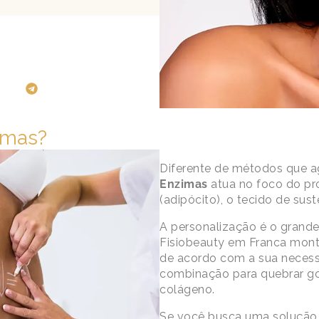
imas?
Diferente de métodos que a
Enzimas
atua no foco do pro
(adipócito), o tecido de sus
A personalização é o grande d
Fisiobeauty em Franca mon
de acordo com a sua necess
combinação para quebrar g
colágeno.
Se você busca uma solução s