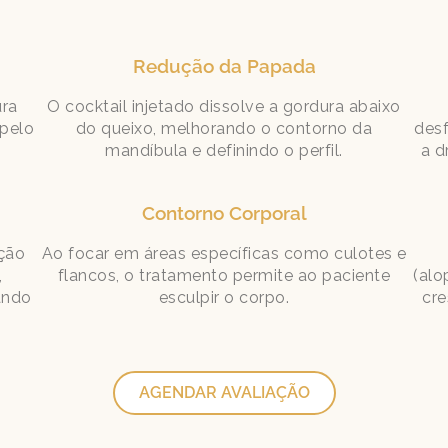
Redução da Papada
ura
O cocktail injetado dissolve a gordura abaixo
 pelo
do queixo, melhorando o contorno da
desf
mandíbula e definindo o perfil.
a d
Contorno Corporal
ção
Ao focar em áreas específicas como culotes e
,
flancos, o tratamento permite ao paciente
(alo
ando
esculpir o corpo.
cre
AGENDAR AVALIAÇÃO