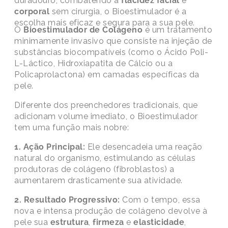
duradouro, combatendo a
flacidez facial
e
corporal
sem cirurgia, o Bioestimulador é a
escolha mais eficaz e segura para a sua pele.
O
Bioestimulador de Colágeno
é um tratamento
minimamente invasivo que consiste na injeção de
substâncias biocompatíveis (como o Ácido Poli-
L-Láctico, Hidroxiapatita de Cálcio ou a
Policaprolactona) em camadas específicas da
pele.
Diferente dos preenchedores tradicionais, que
adicionam volume imediato, o Bioestimulador
tem uma função mais nobre:
1. Ação Principal:
Ele desencadeia uma reação
natural do organismo, estimulando as células
produtoras de colágeno (fibroblastos) a
aumentarem drasticamente sua atividade.
2. Resultado Progressivo:
Com o tempo, essa
nova e intensa produção de colágeno devolve à
pele sua
estrutura
,
firmeza
e
elasticidade
,